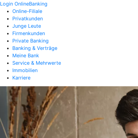
Login OnlineBanking
Online-Filiale
Privatkunden
Junge Leute
Firmenkunden
Private Banking
Banking & Verträge
Meine Bank
Service & Mehrwerte
Immobilien
Karriere