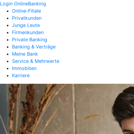
Login OnlineBanking
Online-Filiale
Privatkunden
Junge Leute
Firmenkunden
Private Banking
Banking & Verträge
Meine Bank
Service & Mehrwerte
Immobilien
Karriere