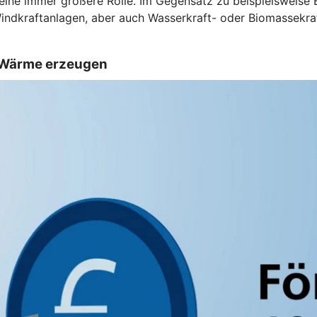
 eine immer größere Rolle. Im Gegensatz zu beispielsweise
Windkraftanlagen, aber auch Wasserkraft- oder Biomassekra
d Wärme erzeugen