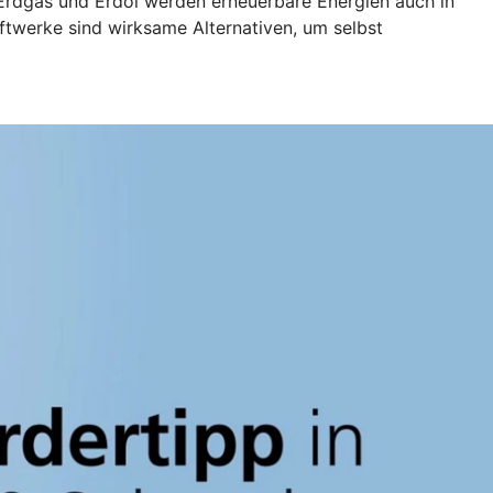
 Erdgas und Erdöl werden erneuerbare Energien auch in
ftwerke sind wirksame Alternativen, um selbst