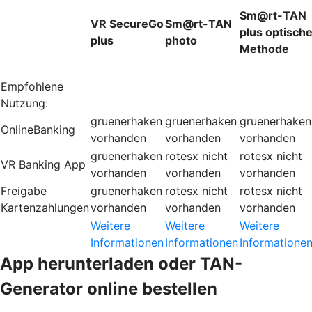
Sm@rt-TAN
VR SecureGo
Sm@rt-TAN
plus optisch
plus
photo
Methode
Empfohlene
Nutzung:
gruenerhaken
gruenerhaken
gruenerhaken
OnlineBanking
vorhanden
vorhanden
vorhanden
gruenerhaken
rotesx
nicht
rotesx
nicht
VR Banking App
vorhanden
vorhanden
vorhanden
Freigabe
gruenerhaken
rotesx
nicht
rotesx
nicht
Kartenzahlungen
vorhanden
vorhanden
vorhanden
Weitere
Weitere
Weitere
Informationen
Informationen
Informatione
App herunterladen oder TAN-
Generator online bestellen