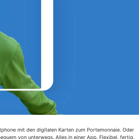
artphone mit den digitalen Karten zum Portemonnaie. Oder
quem von unterwegs. Alles in einer App. Flexibel, fertig,