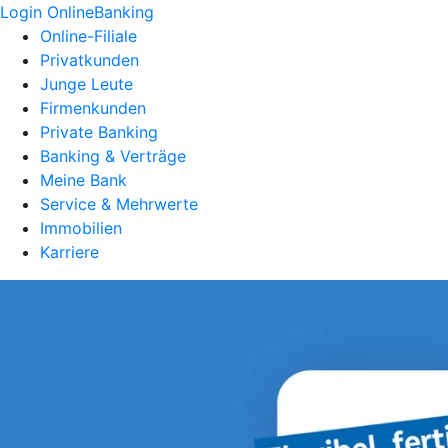
Login OnlineBanking
Online-Filiale
Privatkunden
Junge Leute
Firmenkunden
Private Banking
Banking & Verträge
Meine Bank
Service & Mehrwerte
Immobilien
Karriere